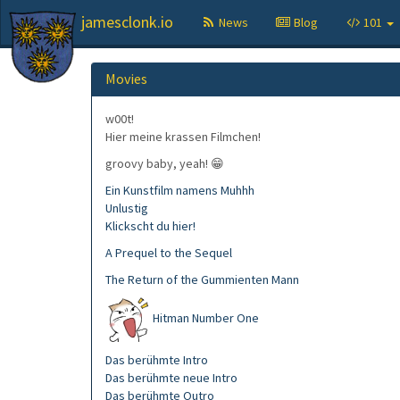
jamesclonk.io
News
Blog
101
Movies
w00t!
Hier meine krassen Filmchen!
groovy baby, yeah! 😁
Ein Kunstfilm namens Muhhh
Unlustig
Klickscht du hier!
A Prequel to the Sequel
The Return of the Gummienten Mann
Hitman Number One
Das berühmte Intro
Das berühmte neue Intro
Das berühmte Outro