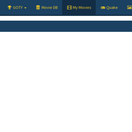
GOTY
Movie DB
My Movies
Quake