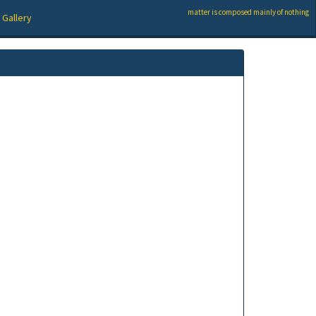
matter is composed mainly of nothing
Gallery